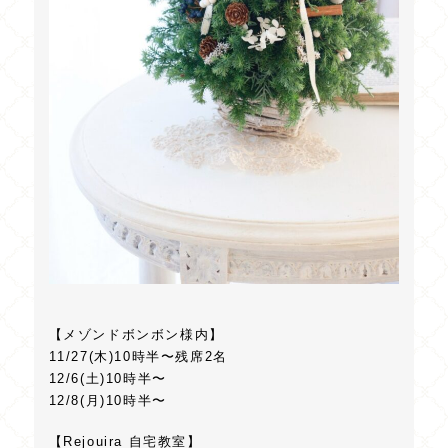
【メゾンドボンボン様内】
11/27(木)10時半〜残席2名
12/6(土)10時半〜
12/8(月)10時半〜
【Rejouira 自宅教室】